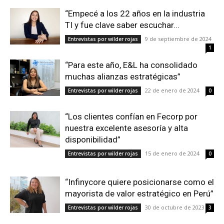
“Empecé a los 22 años en la industria
TI y fue clave saber escuchar...
9 de septiembre de 2024
Entrevistas por wilder rojas
1
“Para este año, E&L ha consolidado
muchas alianzas estratégicas”
22 de enero de 2024
Entrevistas por wilder rojas
0
“Los clientes confían en Fecorp por
nuestra excelente asesoría y alta
disponibilidad”
15 de enero de 2024
Entrevistas por wilder rojas
0
“Infinycore quiere posicionarse como el
mayorista de valor estratégico en Perú”
30 de octubre de 2023
Entrevistas por wilder rojas
3