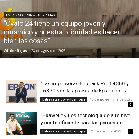
ENTREVISTAS POR WILDER ROJAS
“Óvalo 24 tiene un equipo joven y
dinámico y nuestra prioridad es hacer
bien las cosas”
Wilder Rojas
-
28 de agosto de 2023
“Las impresoras EcoTank Pro L4360 y
L6370 son la apuesta de Epson por la...
10 de noviembre de 2025
Entrevistas por wilder rojas
0
“Huawei eKit es tecnologia de alto nivel
y costo eficiente para las pymes del...
21 de abril de 2025
Entrevistas por wilder rojas
0