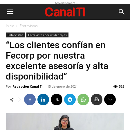
- Advertisement -
Inicio
Entrevistas
Entrevistas
Entrevistas por wilder rojas
“Los clientes confían en
Fecorp por nuestra
excelente asesoría y alta
disponibilidad”
Por
Redacción Canal TI
-
15 de enero de 2024
532