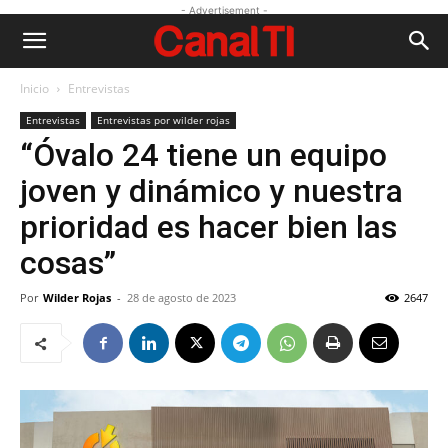
- Advertisement -
Inicio
Entrevistas
Entrevistas
Entrevistas por wilder rojas
“Óvalo 24 tiene un equipo
joven y dinámico y nuestra
prioridad es hacer bien las
cosas”
Por
Wilder Rojas
-
28 de agosto de 2023
2647