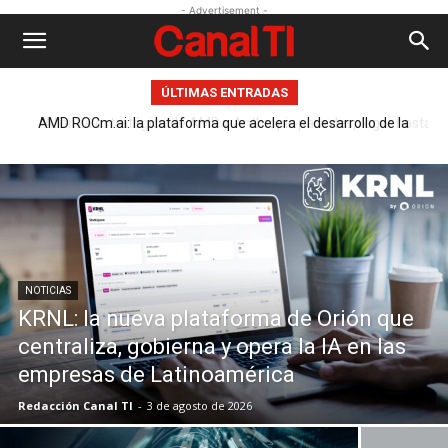
- Advertisement -
ÚLTIMAS ENTRADAS
Alianza estratégica de AMD y Anthropic para desplegar hasta 2
gigavatios de GPU de la Serie Instinct MI450
NOTICIAS
KRNL: la nueva plataforma de Orión que
centraliza, gobierna y opera la IA en las
empresas de Latinoamérica
Redacción Canal TI
-
3 de agosto de 2026