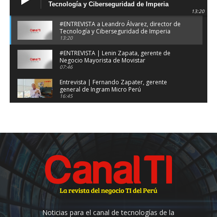
Tecnología y Ciberseguridad de Imperia
13:20
#ENTREVISTA a Leandro Álvarez, director de
Tecnología y Ciberseguridad de Imperia
13:20
#ENTREVISTA | Lenin Zapata, gerente de
Negocio Mayorista de Movistar
07:46
Entrevista | Fernando Zapater, gerente
general de Ingram Micro Perú
16:45
#ENTREVISTA a Gery Coronel, Country
Manager y Francisco Benavides de Check Point
13:47
#ENTREVISTA a Pablo Huapaya, Territory
Manager de Panduit en Perú
11:11
Conversamos con Martha Sofía Cortés
Saavedra, gerente comercial de Nexsys Perú.
01:59
#ENTREVISTA Martha Cortés, gerente general
de Nexsys
Noticias para el canal de tecnologías de la
15:18