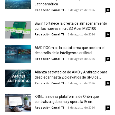
Latinoamérica
Redacción Canal TI
-
3 de agosto de 2026
0
Biwin fortalece la oferta de almacenamiento
con las nuevas microSD Acer MSC100
Redacción Canal TI
-
3 de agosto de 2026
0
AMD ROCm.ai: la plataforma que acelera el
desarrollo de la inteligencia artificial
Redacción Canal TI
-
3 de agosto de 2026
0
Alianza estratégica de AMD y Anthropic para
desplegar hasta 2 gigavatios de GPU de...
Redacción Canal TI
-
3 de agosto de 2026
0
KRNL: la nueva plataforma de Orión que
centraliza, gobierna y opera la IA en...
Redacción Canal TI
-
3 de agosto de 2026
0