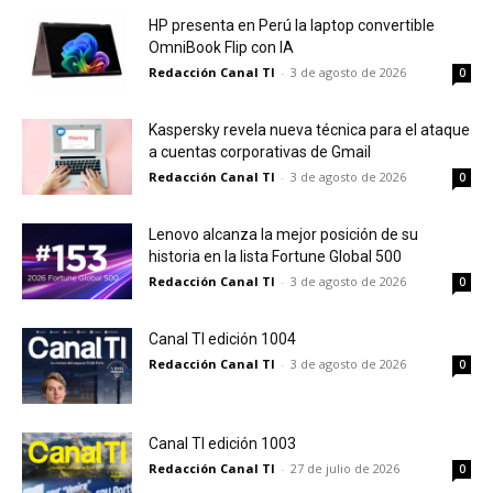
HP presenta en Perú la laptop convertible
OmniBook Flip con IA
Redacción Canal TI
-
3 de agosto de 2026
0
Kaspersky revela nueva técnica para el ataque
a cuentas corporativas de Gmail
Redacción Canal TI
-
3 de agosto de 2026
0
Lenovo alcanza la mejor posición de su
historia en la lista Fortune Global 500
Redacción Canal TI
-
3 de agosto de 2026
0
Canal TI edición 1004
Redacción Canal TI
-
3 de agosto de 2026
0
Canal TI edición 1003
Redacción Canal TI
-
27 de julio de 2026
0