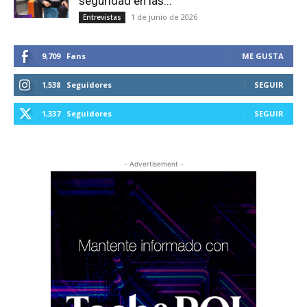
seguridad en las...
1 de junio de 2026
Entrevistas
9,709
Fans
ME GUSTA
1,538
Seguidores
SEGUIR
1,337
Seguidores
SEGUIR
- Advertisement -