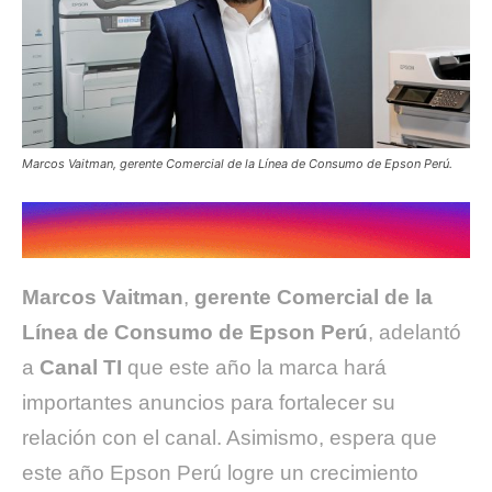
Marcos Vaitman, gerente Comercial de la Línea de Consumo de Epson Perú.
Marcos Vaitman
,
gerente Comercial de la
Línea de Consumo de Epson Perú
, adelantó
a
Canal TI
que este año la marca hará
importantes anuncios para fortalecer su
relación con el canal. Asimismo, espera que
este año Epson Perú logre un crecimiento