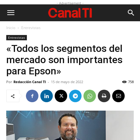
- Advertisement -
Inicio
Entrevistas
Entrevistas
«Todos los segmentos del
mercado son importantes
para Epson»
Por
Redacción Canal TI
-
15 de mayo de 2022
758