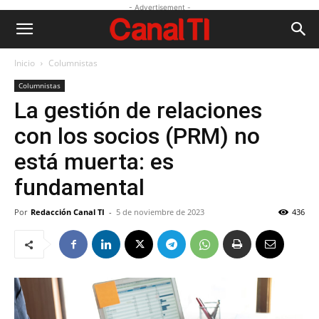
- Advertisement -
Inicio
Columnistas
Columnistas
La gestión de relaciones
con los socios (PRM) no
está muerta: es
fundamental
Por
Redacción Canal TI
-
5 de noviembre de 2023
436