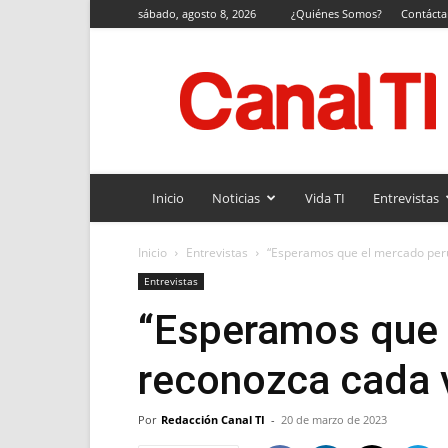
sábado, agosto 8, 2026
¿Quiénes Somos?
Contáct
Canal
TI
Inicio
Noticias
Vida TI
Entrevistas
Inicio
Entrevistas
“Esperamos que el mercado per
Entrevistas
“Esperamos que 
reconozca cada 
Por
Redacción Canal TI
-
20 de marzo de 2023