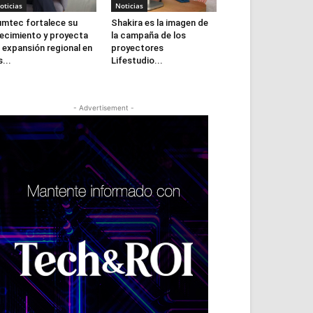
oticias
Noticias
mtec fortalece su
Shakira es la imagen de
ecimiento y proyecta
la campaña de los
 expansión regional en
proyectores
s...
Lifestudio...
- Advertisement -