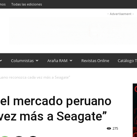
anos
Todas las ediciones
- Advertisement -
Columnistas
Araña RAM
Revistas Online
Catálogo T
uano reconozca cada vez más a Seagate”
el mercado peruano
vez más a Seagate”
275