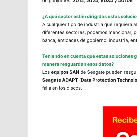
de gabinetes:
2U12
,
2U24
,
5U84
y
4U106
¿A qué sector están dirigidas estas soluci
A cualquier tipo de industria que requiera 
diferentes sectores, podemos mencionar, por
banca, entidades de gobierno, industria, ent
Teniendo en cuenta que estas soluciones 
manera resguardan esos datos?
Los
equipos SAN
de Seagate pueden resguar
Seagate ADAPT
(
Data Protection Technol
falla en los discos.