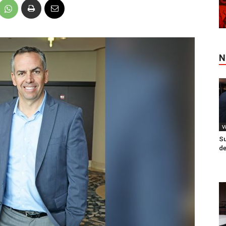
N
V
Su
de