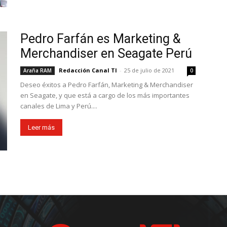
Pedro Farfán es Marketing &
Merchandiser en Seagate Perú
Redacción Canal TI
-
25 de julio de 2021
Araña RAM
0
Deseo éxitos a Pedro Farfán, Marketing & Merchandiser
en Seagate, y que está a cargo de los más importantes
canales de Lima y Perú....
Leer más