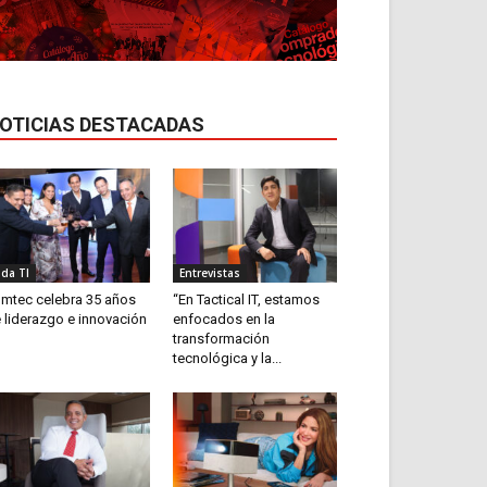
OTICIAS DESTACADAS
ida TI
Entrevistas
mtec celebra 35 años
“En Tactical IT, estamos
 liderazgo e innovación
enfocados en la
transformación
tecnológica y la...