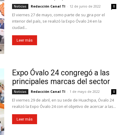
Redacción Canal TI
-
12 de junio de 2022
Noticias
0
El viernes 27 de mayo, como parte de su gira por el
interior del país, se realizó la Expo Óvalo 24 en la
ciudad...
Leer más
Expo Óvalo 24 congregó a las
principales marcas del sector
Redacción Canal TI
-
1 de mayo de 2022
Noticias
0
El viernes 29 de abril, en su sede de Huachipa, Óvalo 24
realizó la Expo Óvalo 24 con el objetivo de acercar a las...
Leer más