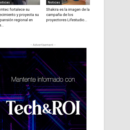
oticias
Noticias
mtec fortalece su
Shakira es la imagen de la
ecimiento y proyecta su
campaña de los
pansión regional en
proyectores Lifestudio...
...
- Advertisement -