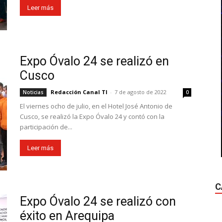
Leer más
Expo Óvalo 24 se realizó en
Cusco
Redacción Canal TI
-
7 de agosto de 2022
Noticias
0
El viernes ocho de julio, en el Hotel José Antonio de
Cusco, se realizó la Expo Óvalo 24 y contó con la
participación de...
Leer más
C
Expo Óvalo 24 se realizó con
éxito en Arequipa