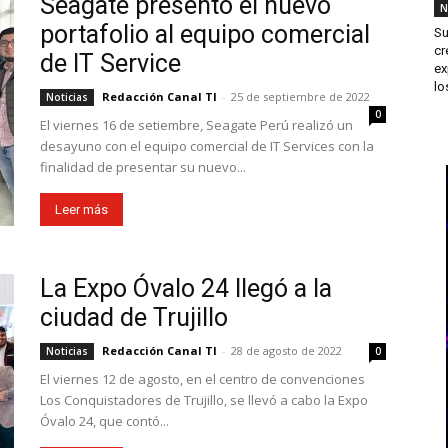
Seagate presentó el nuevo
N
portafolio al equipo comercial
Su
cr
de IT Service
ex
los
Redacción Canal TI
-
25 de septiembre de 2022
Noticias
0
El viernes 16 de setiembre, Seagate Perú realizó un
desayuno con el equipo comercial de IT Services con la
finalidad de presentar su nuevo...
Leer más
La Expo Óvalo 24 llegó a la
ciudad de Trujillo
Redacción Canal TI
-
28 de agosto de 2022
Noticias
0
El viernes 12 de agosto, en el centro de convenciones
Los Conquistadores de Trujillo, se llevó a cabo la Expo
Óvalo 24, que contó...