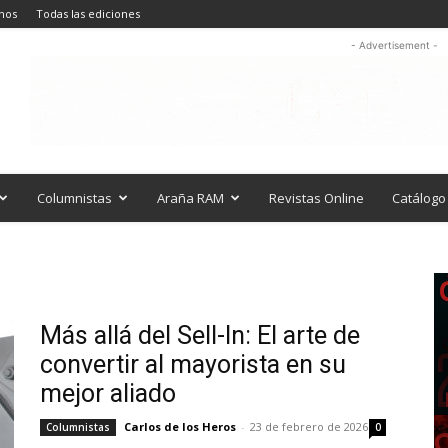
nos
Todas las ediciones
- Advertisement -
Columnistas
Araña RAM
Revistas Online
Catálogo 
Más allá del Sell-In: El arte de
convertir al mayorista en su
mejor aliado
Carlos de los Heros
-
23 de febrero de 2026
Columnistas
0