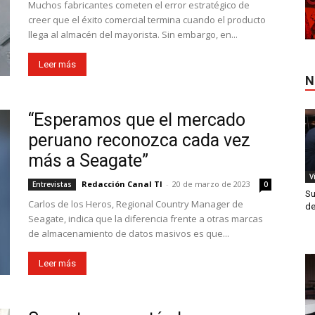
Muchos fabricantes cometen el error estratégico de
creer que el éxito comercial termina cuando el producto
llega al almacén del mayorista. Sin embargo, en...
Leer más
N
“Esperamos que el mercado
peruano reconozca cada vez
más a Seagate”
V
Redacción Canal TI
-
20 de marzo de 2023
Entrevistas
0
Su
Carlos de los Heros, Regional Country Manager de
de
Seagate, indica que la diferencia frente a otras marcas
de almacenamiento de datos masivos es que...
Leer más