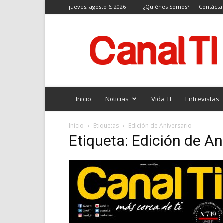
jueves, agosto 6, 2026
¿Quiénes Somos?
Contácta
Canal
TI
Inicio
Noticias
Vida TI
Entrevistas
Inicio
Etiquetas
Edición de Aniversario
Etiqueta: Edición de An