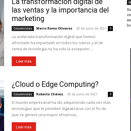
La transformación digital de
N
las ventas y la importancia del
Su
cr
marketing
ex
los
Mario Romo Olivares
-
20 de junio de 2021
Columnistas
0
La acelerada transformación digital que hemos
afrontado ha impactado en todos los rubros y el de
venta de tecnología no ha sido la excepción....
Leer más
¿Cloud o Edge Computing?
Roberto Chávez
-
20 de junio de 2021
Columnistas
0
El mundo empresarial ha ido adquiriendo cada vez más
tecnologías que le permiten digitalizarse con el fin de
que se genere una mayor eficiencia...
Leer más