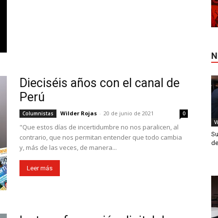
N
Dieciséis años con el canal de
Perú
Wilder Rojas
-
20 de junio de 2021
Columnistas
0
V
"Que estos días de incertidumbre no nos paralicen, al
Su
contrario, que nos permitan entender que todo cambia
de
y, más de las veces, de manera...
Leer más