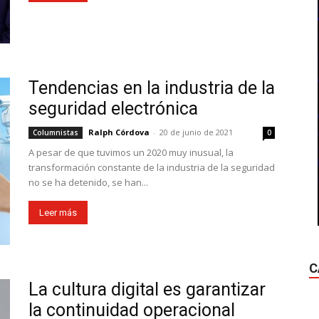
Tendencias en la industria de la
seguridad electrónica
Ralph Córdova
-
20 de junio de 2021
Columnistas
0
A pesar de que tuvimos un 2020 muy inusual, la
transformación constante de la industria de la seguridad
no se ha detenido, se han...
Leer más
C
La cultura digital es garantizar
la continuidad operacional