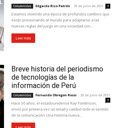
Edgardo Rizo Patrón
-
20 de junio de 2021
Columnistas
0
Estamos viviendo una época de profundos cambios que
están presionando al mundo para adaptarse a las
nuevas reglas del juego en una sociedad con...
Leer más
Breve historia del periodismo
de tecnologías de la
información de Perú
Fernando Obregon Rossi
-
20 de junio de 2021
Columnistas
0
Hace 50 años, el estadounidense Ray Tomlinson,
envió por primera vez un email y cambió todo el sentido
de la comunicación. Una historia nueva...
Leer más