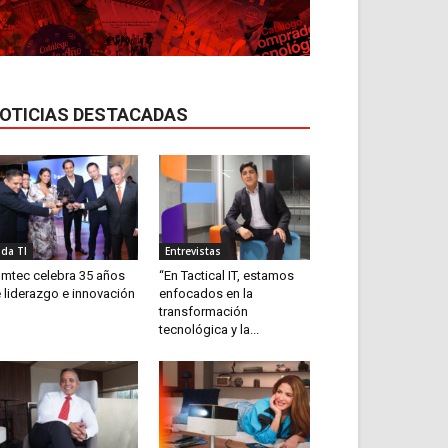
OTICIAS DESTACADAS
ida TI
Entrevistas
mtec celebra 35 años
“En Tactical IT, estamos
 liderazgo e innovación
enfocados en la
transformación
tecnológica y la...