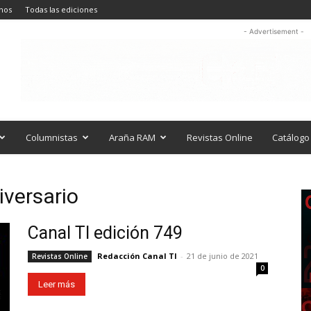
nos
Todas las ediciones
- Advertisement -
Columnistas
Araña RAM
Revistas Online
Catálogo 
iversario
Canal TI edición 749
Redacción Canal TI
-
21 de junio de 2021
Revistas Online
0
Leer más