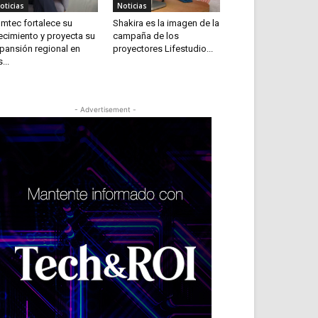
oticias
Noticias
mtec fortalece su
Shakira es la imagen de la
ecimiento y proyecta su
campaña de los
pansión regional en
proyectores Lifestudio...
...
- Advertisement -