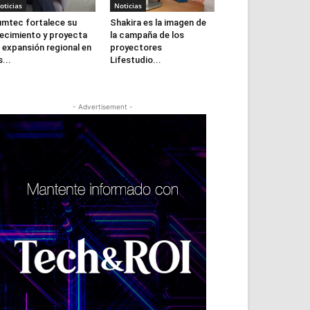
oticias
Noticias
mtec fortalece su
Shakira es la imagen de
ecimiento y proyecta
la campaña de los
 expansión regional en
proyectores
s...
Lifestudio...
- Advertisement -