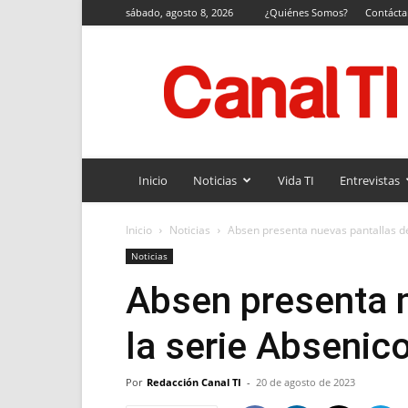
sábado, agosto 8, 2026
¿Quiénes Somos?
Contáct
Canal
TI
Inicio
Noticias
Vida TI
Entrevistas
Inicio
Noticias
Absen presenta nuevas pantallas de
Noticias
Absen presenta 
la serie Absenic
Por
Redacción Canal TI
-
20 de agosto de 2023