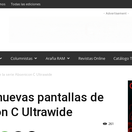
anos
Todas las ediciones
- Advertisement -
Columnistas
Araña RAM
Revistas Online
Catálogo T
 la serie Absenicon C Ultrawide
nuevas pantallas de
on C Ultrawide
261