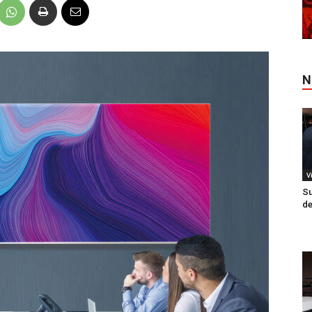
N
V
Su
de