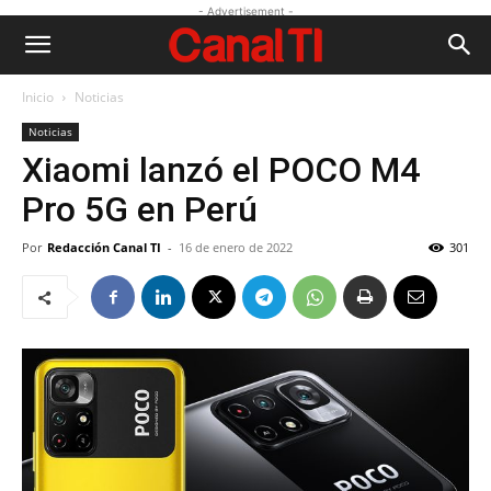
- Advertisement -
Inicio
Noticias
Noticias
Xiaomi lanzó el POCO M4
Pro 5G en Perú
Por
Redacción Canal TI
-
16 de enero de 2022
301