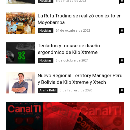
5 de marzo de 2023
Noticias
0
La Ruta Trading se realizó con éxito en
Moyobamba
24 de octubre de 2022
Noticias
0
Teclados y mouse de diseño
ergonómico de Klip Xtreme
3 de octubre de 2021
Noticias
0
Nuevo Regional Territory Manager Perú
y Bolivia de Klip Xtreme y Xtech
3 de febrero de 2020
Araña RAM
0