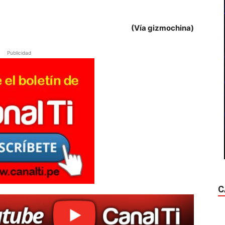
(Vía gizmochina)
Publicidad
C