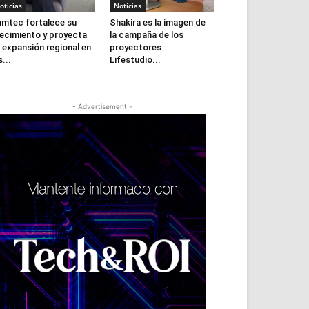
oticias
Noticias
mtec fortalece su
Shakira es la imagen de
ecimiento y proyecta
la campaña de los
 expansión regional en
proyectores
s...
Lifestudio...
- Advertisement -