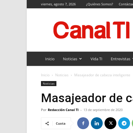
viernes, agosto 7, 2026
¿Quiénes Somos?
Contácta
Canal
TI
Inicio
Noticias
Vida TI
Entrevistas
Inicio
Noticias
Masajeador de cabeza inteligente
Noticias
Masajeador de ca
Por
Redacción Canal TI
-
13 de septiembre de 2020
Cuota