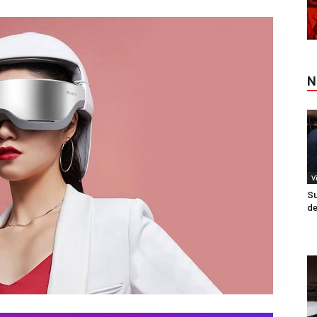
N
V
Su
de