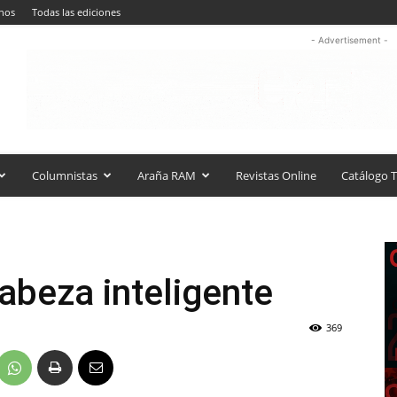
nos
Todas las ediciones
- Advertisement -
Columnistas
Araña RAM
Revistas Online
Catálogo T
beza inteligente
369