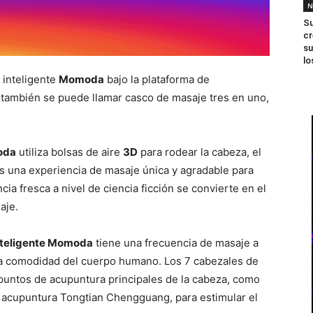
N
Su
cr
su
lo
 inteligente
Momoda
bajo la plataforma de
vo también se puede llamar casco de masaje tres en uno,
oda
utiliza bolsas de aire
3D
para rodear la cabeza, el
ios una experiencia de masaje única y agradable para
cia fresca a nivel de ciencia ficción se convierte en el
aje.
nteligente Momoda
tiene una frecuencia de masaje a
 la comodidad del cuerpo humano. Los 7 cabezales de
puntos de acupuntura principales de la cabeza, como
e acupuntura Tongtian Chengguang, para estimular el