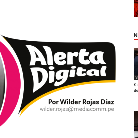
N
V
Su
de