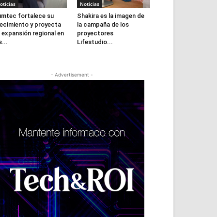
oticias
Noticias
mtec fortalece su
Shakira es la imagen de
ecimiento y proyecta
la campaña de los
 expansión regional en
proyectores
s...
Lifestudio...
- Advertisement -