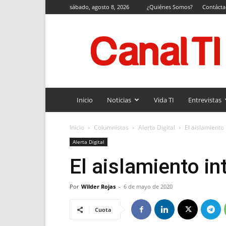
sábado, agosto 8, 2026
¿Quiénes Somos?
Contáct
Canal
TI
Inicio
Noticias
Vida TI
Entrevistas
Inicio
Columnistas
Alerta Digital
El aislamiento 
Alerta Digital
El aislamiento in
Por
Wilder Rojas
-
6 de mayo de 2020
Cuota