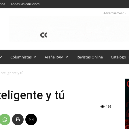
anos
Todas las ediciones
- Advertisement -
Columnistas
Araña RAM
Revistas Online
Catálogo T
inteligente y tú
teligente y tú
166