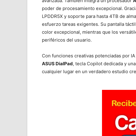
avanzada. También integra un procesador
A
poder de procesamiento excepcional. Grac
LPDDR5X y soporte para hasta 4TB de alma
esfuerzo tareas exigentes. Su pantalla tác
color excepcional, mientras que los versáti
periféricos del usuario.
Con funciones creativas potenciadas por IA
ASUS DialPad
, tecla Copilot dedicada y un
cualquier lugar en un verdadero estudio cre