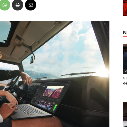
N
V
Su
de