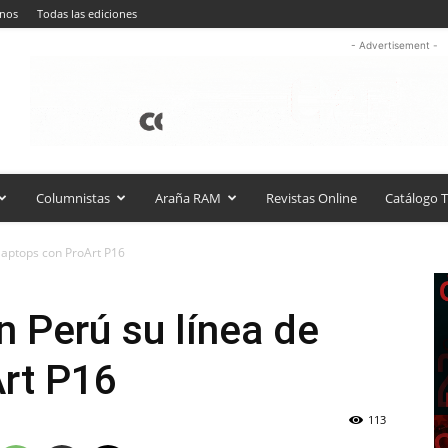
anos
Todas las ediciones
- Advertisement -
Columnistas
Araña RAM
Revistas Online
Catálogo T
laptops con ProArt P16
 Perú su línea de
Art P16
113