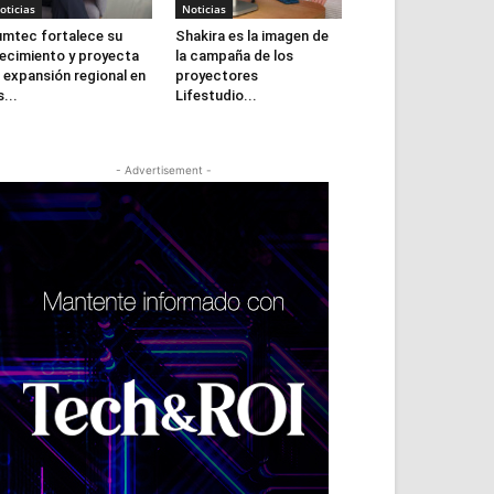
oticias
Noticias
mtec fortalece su
Shakira es la imagen de
ecimiento y proyecta
la campaña de los
 expansión regional en
proyectores
s...
Lifestudio...
- Advertisement -