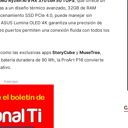
MD Ryzen AI 9 HX 370 con 50 TOPS
, que ofrece un
ias a un diseño térmico avanzado, 32GB de RAM
cenamiento SSD PCIe 4.0, puede manejar sin
til ASUS Lumina OLED 4K garantiza una precisión de
les puertos permiten una conexión fluida con todos los
 como las exclusivas apps
StoryCube
y
MuseTree
,
a batería duradera de 90 Wh, la ProArt P16 convierte
ativo.
Publicidad
C