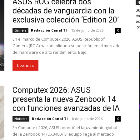
ASUS ROG celebra dos
N
décadas de vanguardia con la
Su
cr
exclusiva colección ‘Edition 20’
ex
los
Redacción Canal TI
-
15 de junio de 2026
Gamers
0
En el marco de Computex 2026, ASUS Republic of
Gamers (ROG) ha consolidado su posición en el mercado
del hardware de alto rendimiento. Bajo...
Leer más
Computex 2026: ASUS
presenta la nueva Zenbook 14
con funciones avanzadas de IA
Redacción Canal TI
-
8 de junio de 2026
Noticias
0
En Computex 2026, ASUS anunció el lanzamiento global
de la Zenbook 14 (UX3480). El equipo llega al mercado