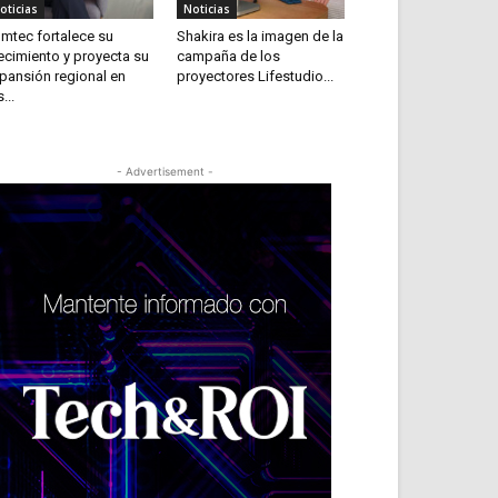
oticias
Noticias
mtec fortalece su
Shakira es la imagen de la
ecimiento y proyecta su
campaña de los
pansión regional en
proyectores Lifestudio...
...
- Advertisement -