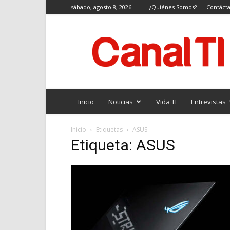
sábado, agosto 8, 2026
¿Quiénes Somos?
Contáct
Canal
TI
Inicio
Noticias
Vida TI
Entrevistas
Inicio
Etiquetas
ASUS
Etiqueta: ASUS