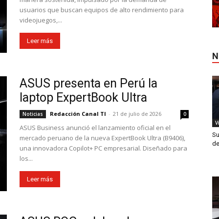
usuarios que buscan equipos de alto rendimiento para
videojuegos,...
Leer más
N
ASUS presenta en Perú la
laptop ExpertBook Ultra
Redacción Canal TI
-
21 de julio de 2026
Noticias
0
V
ASUS Business anunció el lanzamiento oficial en el
Su
mercado peruano de la nueva ExpertBook Ultra (B9406),
de
una innovadora Copilot+ PC empresarial. Diseñado para
los...
Leer más