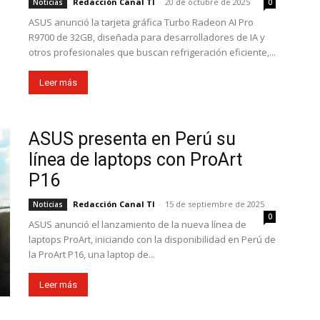
Redacción Canal TI
-
20 de octubre de 2025
Noticias
0
ASUS anunció la tarjeta gráfica Turbo Radeon AI Pro
R9700 de 32GB, diseñada para desarrolladores de IA y
otros profesionales que buscan refrigeración eficiente,...
Leer más
ASUS presenta en Perú su
línea de laptops con ProArt
P16
Redacción Canal TI
-
15 de septiembre de 2025
Noticias
0
ASUS anunció el lanzamiento de la nueva línea de
laptops ProArt, iniciando con la disponibilidad en Perú de
la ProArt P16, una laptop de...
Leer más