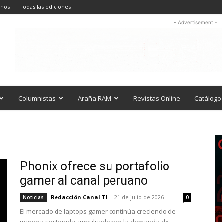
anos
Todas las ediciones
- Advertisement -
Columnistas
Araña RAM
Revistas Online
Catálogo 
Phonix ofrece su portafolio
gamer al canal peruano
Redacción Canal TI
-
21 de julio de 2026
Noticias
0
El mercado de laptops gamer continúa creciendo de
manera sostenida, impulsado por la demanda de