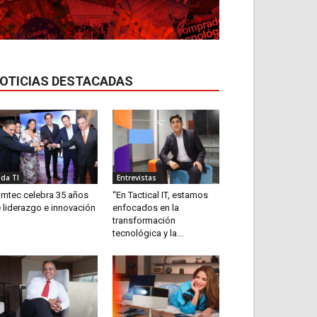
OTICIAS DESTACADAS
ida TI
Entrevistas
mtec celebra 35 años
“En Tactical IT, estamos
 liderazgo e innovación
enfocados en la
transformación
tecnológica y la...