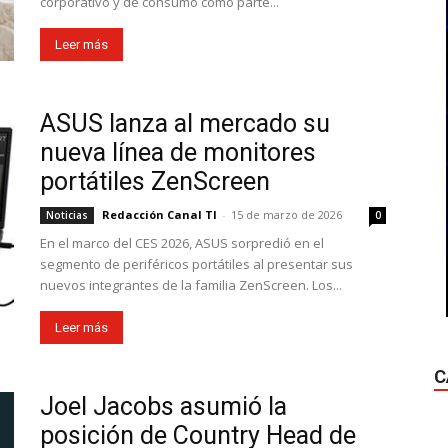
corporativo y de consumo como parte...
Leer más
ASUS lanza al mercado su
nueva línea de monitores
portátiles ZenScreen
Redacción Canal TI
-
15 de marzo de 2026
Noticias
0
En el marco del CES 2026, ASUS sorpredió en el
segmento de periféricos portátiles al presentar sus
nuevos integrantes de la familia ZenScreen. Los...
Leer más
C
Joel Jacobs asumió la
posición de Country Head de