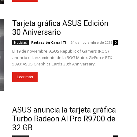
Tarjeta gráfica ASUS Edición
30 Aniversario
Redacción Canal TI
-
24 de noviembre de 2025
Noticias
0
El 19 de noviembre, ASUS Republic of Gamers (ROG)
anunció el lanzamiento de la ROG Matrix GeForce RTX
5090: ASUS Graphics Cards 30th Anniversary...
Leer más
ASUS anuncia la tarjeta gráfica
Turbo Radeon AI Pro R9700 de
32 GB