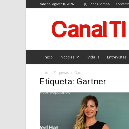
sábado, agosto 8, 2026
¿Quiénes Somos?
Contáct
Canal
TI
Inicio
Noticias
Vida TI
Entrevistas
Inicio
Etiquetas
Gartner
Etiqueta: Gartner