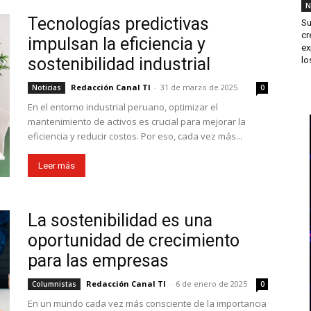
N
Tecnologías predictivas
Su
cr
impulsan la eficiencia y
ex
sostenibilidad industrial
los
Redacción Canal TI
-
31 de marzo de 2025
Noticias
0
En el entorno industrial peruano, optimizar el
mantenimiento de activos es crucial para mejorar la
eficiencia y reducir costos. Por eso, cada vez más...
Leer más
La sostenibilidad es una
oportunidad de crecimiento
para las empresas
Redacción Canal TI
-
6 de enero de 2025
Columnistas
0
En un mundo cada vez más consciente de la importancia