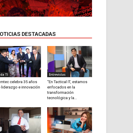
OTICIAS DESTACADAS
ida TI
Entrevistas
mtec celebra 35 años
“En Tactical IT, estamos
 liderazgo e innovación
enfocados en la
transformación
tecnológica y la...