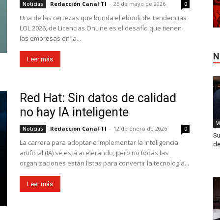
Redacción Canal TI
-
25 de mayo de 2026
Noticias
0
Una de las certezas que brinda el ebook de Tendencias
LOL 2026, de Licencias OnLine es el desafío que tienen
las empresas en la...
N
Leer más
Red Hat: Sin datos de calidad
no hay IA inteligente
V
Redacción Canal TI
-
12 de enero de 2026
Noticias
0
Su
La carrera para adoptar e implementar la inteligencia
de
artificial (IA) se está acelerando, pero no todas las
organizaciones están listas para convertir la tecnología...
Leer más