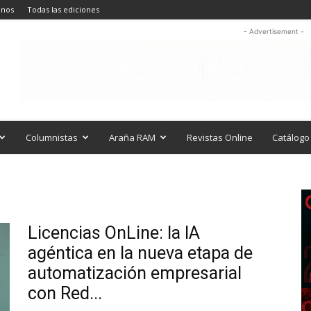
anos
Todas las ediciones
- Advertisement -
Columnistas
Araña RAM
Revistas Online
Catálogo 
Licencias OnLine: la IA
agéntica en la nueva etapa de
automatización empresarial
con Red...