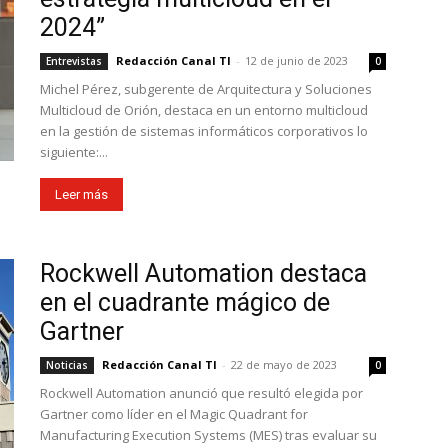
2024”
Redacción Canal TI
-
12 de junio de 2023
Entrevistas
0
Michel Pérez, subgerente de Arquitectura y Soluciones
Multicloud de Orión, destaca en un entorno multicloud
en la gestión de sistemas informáticos corporativos lo
siguiente:...
Leer más
Rockwell Automation destaca
en el cuadrante mágico de
Gartner
Redacción Canal TI
-
22 de mayo de 2023
Noticias
0
Rockwell Automation anunció que resultó elegida por
Gartner como líder en el Magic Quadrant for
Manufacturing Execution Systems (MES) tras evaluar su