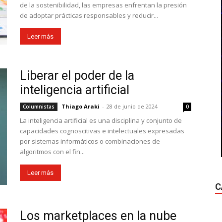
de la sostenibilidad, las empresas enfrentan la presión
de adoptar prácticas responsables y reducir...
Leer más
Liberar el poder de la
inteligencia artificial
Thiago Araki
-
28 de junio de 2024
Columnistas
0
La inteligencia artificial es una disciplina y conjunto de
capacidades cognoscitivas e intelectuales expresadas
por sistemas informáticos o combinaciones de
algoritmos con el fin...
Leer más
C
Los marketplaces en la nube