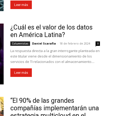
Leer más
¿Cuál es el valor de los datos
en América Latina?
Daniel Scarafia
-
18 de febrero de 2024
Columnistas
0
La respuesta directa a la gran interrogante planteada en
este titular viene desde el dimensionamiento de los
servicios de TI relacionados con el almacenamiento....
Leer más
“El 90% de las grandes
compañías implementarán una
estrategia multicloud en el