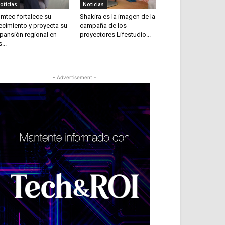
oticias
Noticias
mtec fortalece su
Shakira es la imagen de la
ecimiento y proyecta su
campaña de los
pansión regional en
proyectores Lifestudio...
...
- Advertisement -