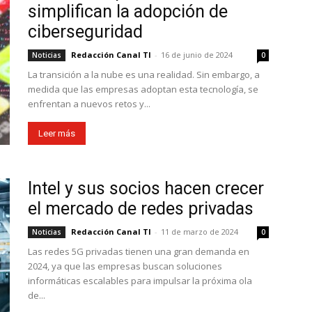
simplifican la adopción de
ciberseguridad
Redacción Canal TI
-
16 de junio de 2024
Noticias
0
La transición a la nube es una realidad. Sin embargo, a
medida que las empresas adoptan esta tecnología, se
enfrentan a nuevos retos y...
Leer más
Intel y sus socios hacen crecer
el mercado de redes privadas
Redacción Canal TI
-
11 de marzo de 2024
Noticias
0
Las redes 5G privadas tienen una gran demanda en
2024, ya que las empresas buscan soluciones
informáticas escalables para impulsar la próxima ola
de...