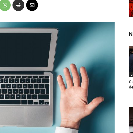
N
V
Su
de