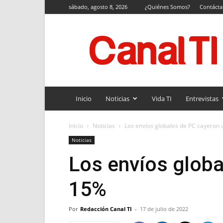
sábado, agosto 8, 2026
¿Quiénes Somos?
Contáct
Canal
TI
Inicio
Noticias
Vida TI
Entrevistas
Inicio
Noticias
Los envíos globales de PC cayeron
Noticias
Los envíos globa
15%
Por
Redacción Canal TI
-
17 de julio de 2022