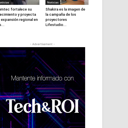
oticias
Noticias
mtec fortalece su
Shakira es la imagen de
ecimiento y proyecta
la campaña de los
 expansión regional en
proyectores
s...
Lifestudio...
- Advertisement -