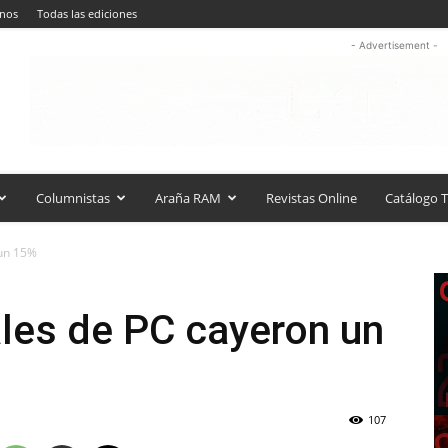
anos
Todas las ediciones
- Advertisement -
Columnistas
Araña RAM
Revistas Online
Catálogo T
 un 15%
les de PC cayeron un
107