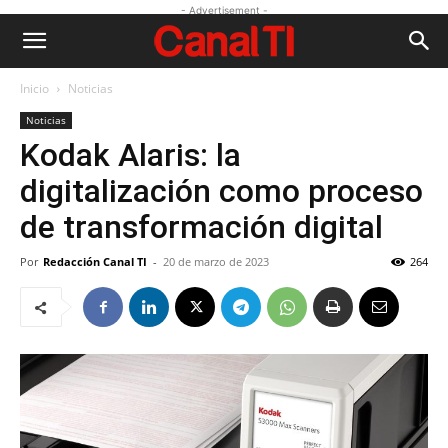
- Advertisement -
Inicio
Noticias
Noticias
Kodak Alaris: la
digitalización como proceso
de transformación digital
Por
Redacción Canal TI
-
20 de marzo de 2023
264