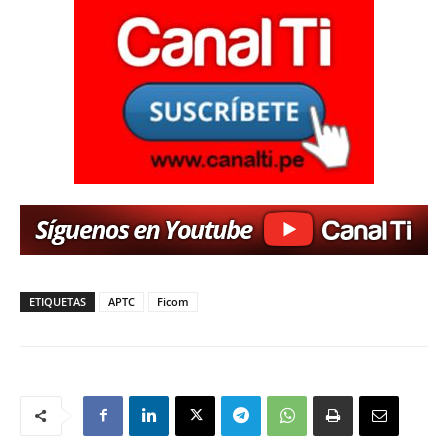
ETIQUETAS
APTC
Ficom