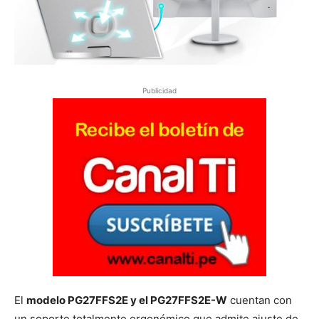
Publicidad
El
modelo PG27FFS2E y el PG27FFS2E-W
cuentan con
un soporte totalmente ergonómico que admite ajuste de