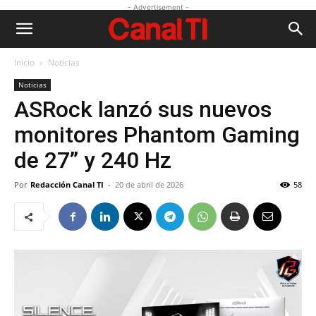
- Advertisement -
Inicio
Noticias
Noticias
ASRock lanzó sus nuevos
monitores Phantom Gaming
de 27” y 240 Hz
Por
Redacción Canal TI
-
20 de abril de 2026
58