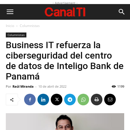
- Advertisement -
Inicio
Columnistas
Columnistas
Business IT refuerza la
ciberseguridad del centro
de datos de Inteligo Bank de
Panamá
Por
Raúl Miranda
-
10 de abril de 2022
1199