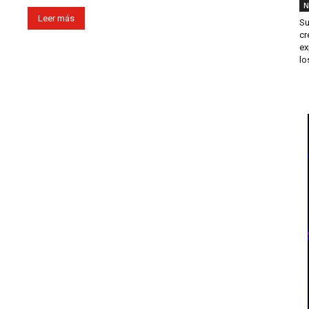
N
Leer más
Su
cr
ex
los