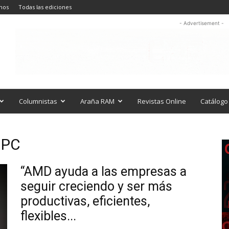
nos
Todas las ediciones
- Advertisement -
Columnistas
Araña RAM
Revistas Online
Catálogo 
 PC
“AMD ayuda a las empresas a
seguir creciendo y ser más
productivas, eficientes,
flexibles...