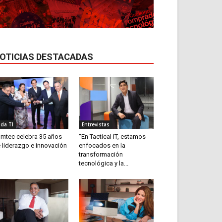
OTICIAS DESTACADAS
ida TI
Entrevistas
mtec celebra 35 años
“En Tactical IT, estamos
 liderazgo e innovación
enfocados en la
transformación
tecnológica y la...