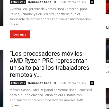
Redacción Canal TI
-
27 de marzo de 2022
Entrevistas
0
Cynthia Leo, gerente de Ventas línea Comercial para
Bolivia, Ecuador y Perú en AMD, sostiene que el
fabricante de procesadores impulsa la transformación
digital...
N
Leer más
“Los procesadores móviles
AMD Ryzen PRO representan
V
un salto para los trabajadores
Su
de
remotos y...
Redacción Canal TI
-
27 de marzo de 2022
Entrevistas
0
Mónica Casas, Líder Regional de Ventas línea Comercial
para el sur de América Latina en AMD., habla con
entusiasmo sobre los procesadores móviles AMD
Ryzen...