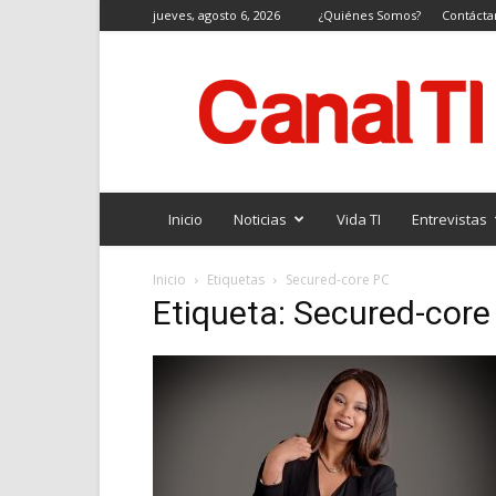
jueves, agosto 6, 2026
¿Quiénes Somos?
Contácta
Canal
TI
Inicio
Noticias
Vida TI
Entrevistas
Inicio
Etiquetas
Secured-core PC
Etiqueta: Secured-core