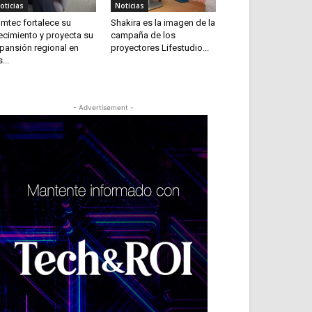
oticias
Noticias
mtec fortalece su
Shakira es la imagen de la
ecimiento y proyecta su
campaña de los
pansión regional en
proyectores Lifestudio...
...
- Advertisement -