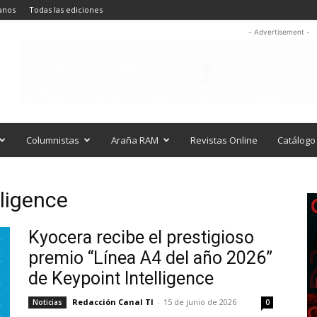
anos
Todas las ediciones
- Advertisement -
Columnistas
Araña RAM
Revistas Online
Catálogo 
lligence
Kyocera recibe el prestigioso
premio “Línea A4 del año 2026”
de Keypoint Intelligence
Redacción Canal TI
-
15 de junio de 2026
Noticias
0