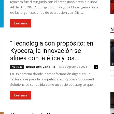
Kyocera fue distinguida con el prestigioso premio "Línea
A4 del Año 2026", otorgado por Keypoint Intelligence, una
de las organizaciones de evaluación y análisis...
Leer más
N
“Tecnología con propósito: en
Kyocera, la innovación se
alinea con la ética y los...
V
Redacción Canal TI
-
18 de agosto de 2025
Noticias
0
Su
En un entorno donde la transformación digital es un
de
factor clave para la competitividad, Kyocera Document
Solutions se consolida como un socio estratégico que...
Leer más