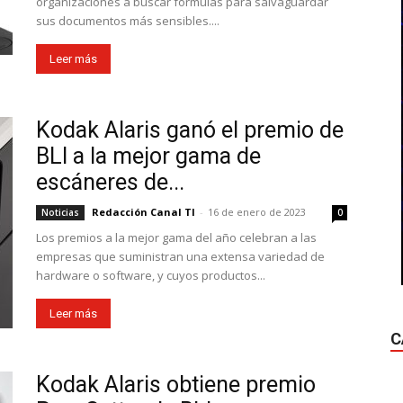
organizaciones a buscar fórmulas para salvaguardar
sus documentos más sensibles....
Leer más
Kodak Alaris ganó el premio de
BLI a la mejor gama de
escáneres de...
Redacción Canal TI
-
16 de enero de 2023
Noticias
0
Los premios a la mejor gama del año celebran a las
empresas que suministran una extensa variedad de
hardware o software, y cuyos productos...
Leer más
C
Kodak Alaris obtiene premio