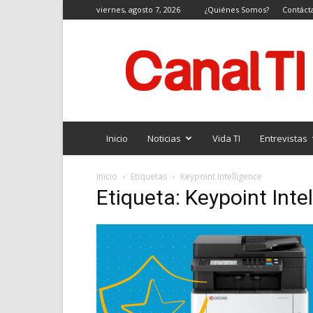
viernes, agosto 7, 2026
¿Quiénes Somos?
Contáct
Canal
TI
Inicio
Noticias
Vida TI
Entrevistas
Inicio
Etiquetas
Keypoint Intelligence
Etiqueta: Keypoint Inte