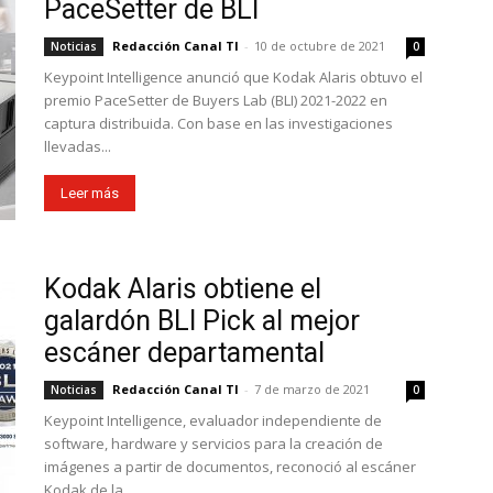
PaceSetter de BLI
Redacción Canal TI
-
10 de octubre de 2021
Noticias
0
Keypoint Intelligence anunció que Kodak Alaris obtuvo el
premio PaceSetter de Buyers Lab (BLI) 2021-2022 en
captura distribuida. Con base en las investigaciones
llevadas...
Leer más
Kodak Alaris obtiene el
galardón BLI Pick al mejor
escáner departamental
Redacción Canal TI
-
7 de marzo de 2021
Noticias
0
Keypoint Intelligence, evaluador independiente de
software, hardware y servicios para la creación de
imágenes a partir de documentos, reconoció al escáner
Kodak de la...