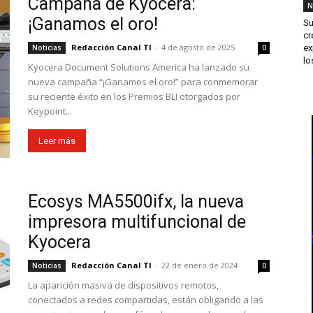
Campaña de Kyocera:
N
¡Ganamos el oro!
Su
cr
Redacción Canal TI
-
4 de agosto de 2025
ex
Noticias
0
los
Kyocera Document Solutions America ha lanzado su
nueva campaña “¡Ganamos el oro!” para conmemorar
su reciente éxito en los Premios BLI otorgados por
Keypoint...
Leer más
Ecosys MA5500ifx, la nueva
impresora multifuncional de
Kyocera
Redacción Canal TI
-
22 de enero de 2024
Noticias
0
La aparición masiva de dispositivos remotos,
conectados a redes compartidas, están obligando a las