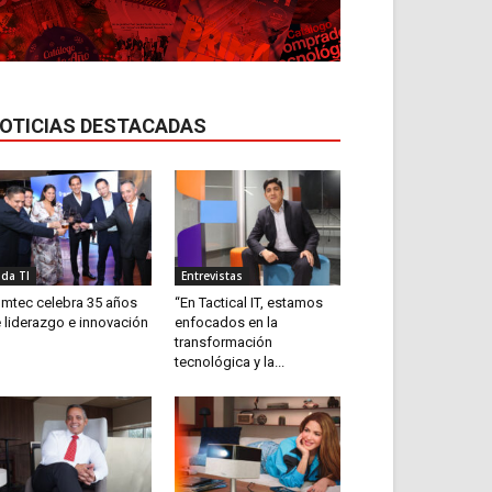
OTICIAS DESTACADAS
ida TI
Entrevistas
mtec celebra 35 años
“En Tactical IT, estamos
 liderazgo e innovación
enfocados en la
transformación
tecnológica y la...