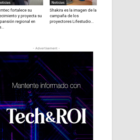
oticias
Noticias
mtec fortalece su
Shakira es la imagen de la
ecimiento y proyecta su
campaña de los
pansión regional en
proyectores Lifestudio...
...
- Advertisement -