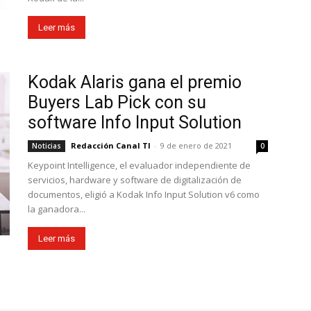
Leer más
Kodak Alaris gana el premio
Buyers Lab Pick con su
software Info Input Solution
Redacción Canal TI
-
9 de enero de 2021
Noticias
0
Keypoint Intelligence, el evaluador independiente de
servicios, hardware y software de digitalización de
documentos, eligió a Kodak Info Input Solution v6 como
la ganadora...
Leer más