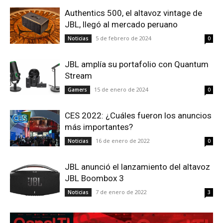
Authentics 500, el altavoz vintage de
JBL, llegó al mercado peruano
5 de febrero de 2024
Noticias
0
JBL amplía su portafolio con Quantum
Stream
15 de enero de 2024
Gamers
0
CES 2022: ¿Cuáles fueron los anuncios
más importantes?
16 de enero de 2022
Noticias
0
JBL anunció el lanzamiento del altavoz
JBL Boombox 3
7 de enero de 2022
Noticias
3