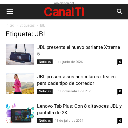
- Advertisement -
Inicio
Etiquetas
JBL
Etiqueta: JBL
JBL presenta el nuevo parlante Xtreme
5
1 de junio de 2026
Noticias
0
JBL presenta sus auriculares ideales
para cada tipo de corredor
3 de noviembre de 2025
Noticias
0
Lenovo Tab Plus: Con 8 altavoces JBL y
pantalla de 2K
15 de julio de 2024
Noticias
0