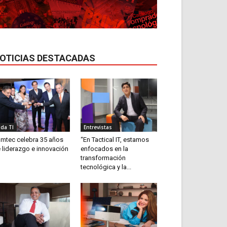
OTICIAS DESTACADAS
ida TI
Entrevistas
mtec celebra 35 años
“En Tactical IT, estamos
 liderazgo e innovación
enfocados en la
transformación
tecnológica y la...