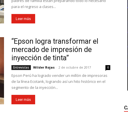
padres de familia están preparando todo lo necesario
para el regreso a clases...
Leer más
“Epson logra transformar el
mercado de impresión de
inyección de tinta”
Wilder Rojas
-
2 de octubre de 2017
Entrevistas
0
Epson Perú ha logrado vender un millón de impresoras
de la línea Ecotank, logrando así un hito histórico en el
segmento de la inyección...
Leer más
C