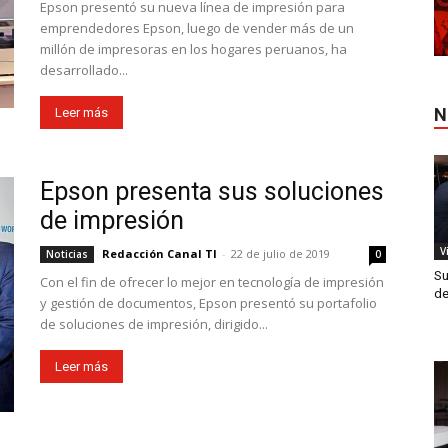
Epson presentó su nueva línea de impresión para
emprendedores Epson, luego de vender más de un
millón de impresoras en los hogares peruanos, ha
desarrollado...
N
Leer más
Epson presenta sus soluciones
de impresión
V
Redacción Canal TI
-
22 de julio de 2019
Noticias
0
Su
Con el fin de ofrecer lo mejor en tecnología de impresión
de
y gestión de documentos, Epson presentó su portafolio
de soluciones de impresión, dirigido...
Leer más