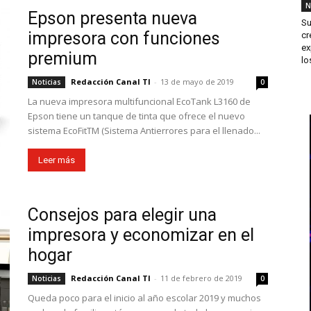
N
Epson presenta nueva
Su
impresora con funciones
cr
ex
premium
los
Redacción Canal TI
-
13 de mayo de 2019
Noticias
0
La nueva impresora multifuncional EcoTank L3160 de
Epson tiene un tanque de tinta que ofrece el nuevo
sistema EcoFitTM (Sistema Antierrores para el llenado...
Leer más
Consejos para elegir una
impresora y economizar en el
hogar
Redacción Canal TI
-
11 de febrero de 2019
Noticias
0
Queda poco para el inicio al año escolar 2019 y muchos