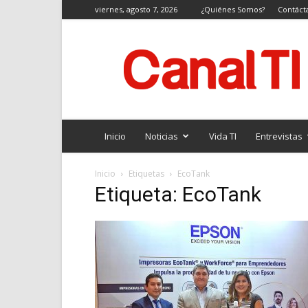
viernes, agosto 7, 2026
¿Quiénes Somos?
Contáct
Canal
TI
Inicio
Noticias
Vida TI
Entrevistas
Inicio
Etiquetas
EcoTank
Etiqueta: EcoTank