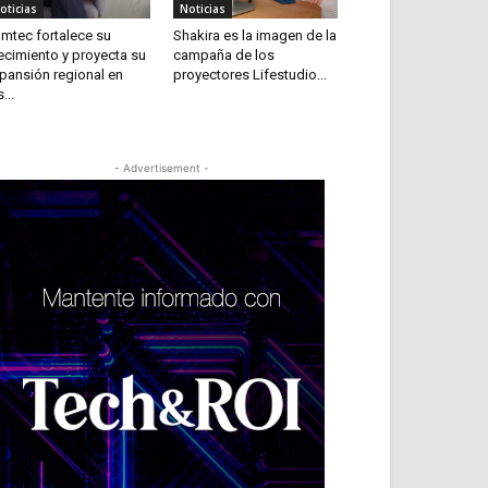
oticias
Noticias
mtec fortalece su
Shakira es la imagen de la
ecimiento y proyecta su
campaña de los
pansión regional en
proyectores Lifestudio...
...
- Advertisement -