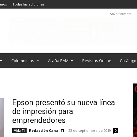
anos
Todas las ediciones
- Advertisement -
Columnistas
Araña RAM
Revistas Online
Catálogo 
Epson presentó su nueva línea
de impresión para
emprendedores
Redacción Canal TI
-
23 de septiembre de 2019
Vida TI
0