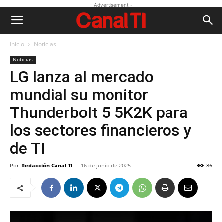
- Advertisement -
Inicio
Noticias
Noticias
LG lanza al mercado
mundial su monitor
Thunderbolt 5 5K2K para
los sectores financieros y
de TI
Por
Redacción Canal TI
-
16 de junio de 2025
86