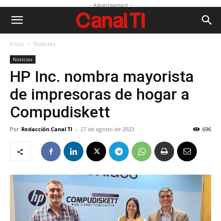
- Advertisement -
Inicio
Noticias
Noticias
HP Inc. nombra mayorista
de impresoras de hogar a
Compudiskett
Por
Redacción Canal TI
-
27 de agosto de 2023
696