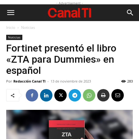
- Advertisement -
Inicio
Noticias
Noticias
Fortinet presentó el libro
«ZTA para Dummies» en
español
Por
Redacción Canal TI
-
13 de noviembre de 2023
283