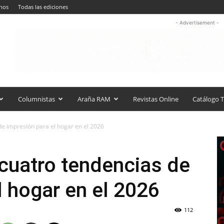
nos
Todas las ediciones
- Advertisement -
Columnistas
Araña RAM
Revistas Online
Catálogo T
de impresión para el hogar en el 2026
 cuatro tendencias de
l hogar en el 2026
112