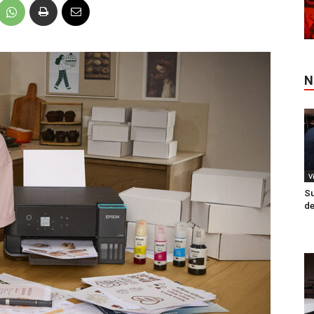
N
V
Su
de