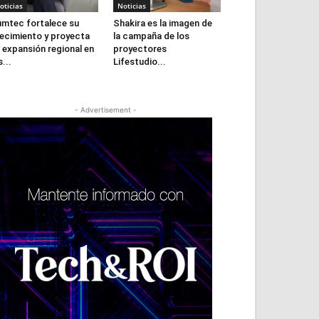
oticias
Noticias
mtec fortalece su
Shakira es la imagen de
ecimiento y proyecta
la campaña de los
 expansión regional en
proyectores
s...
Lifestudio...
- Advertisement -