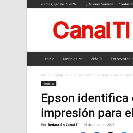
viernes, agosto 7, 2026
¿Quiénes Somos?
Contácta
Canal
TI
Inicio
Noticias
Vida TI
Entrevistas
Inicio
Noticias
Epson identifica cuatro tendencias 
Noticias
Epson identifica
impresión para e
Por
Redacción Canal TI
-
26 de enero de 2026