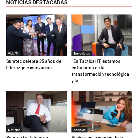
NOTICIAS DESTACADAS
Vida TI
Entrevistas
Sumtec celebra 35 años de
“En Tactical IT, estamos
liderazgo e innovación
enfocados en la
transformación tecnológica
y la...
Noticias
Noticias
Sumtec fortalece su
Shakira es la imagen de la