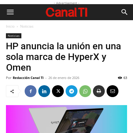
- Advertisement -
Inicio
Noticias
Noticias
HP anuncia la unión en una
sola marca de HyperX y
Omen
Por
Redacción Canal TI
-
26 de enero de 2026
63