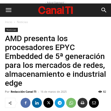
- Advertisement -
Inicio
Noticias
Noticias
AMD presenta los
procesadores EPYC
Embedded de 5ª generación
para los mercados de redes,
almacenamiento e industrial
edge
Por
Redacción Canal TI
-
16 de marzo de 2025
82