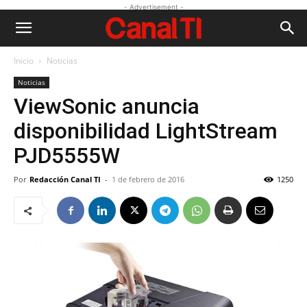
- Advertisement -
Inicio
Noticias
Noticias
ViewSonic anuncia
disponibilidad LightStream
PJD5555W
Por
Redacción Canal TI
-
1 de febrero de 2016
1250