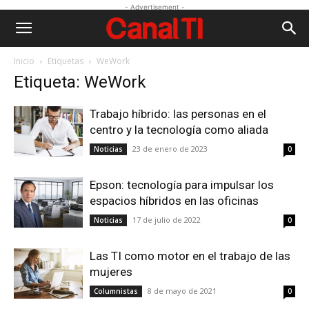
- Advertisement -
Inicio
Etiquetas
WeWork
Etiqueta: WeWork
Trabajo híbrido: las personas en el
centro y la tecnología como aliada
23 de enero de 2023
Noticias
0
Epson: tecnología para impulsar los
espacios híbridos en las oficinas
17 de julio de 2022
Noticias
0
Las TI como motor en el trabajo de las
mujeres
8 de mayo de 2021
Columnistas
0