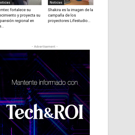
oticias
Noticias
mtec fortalece su
Shakira es la imagen de la
ecimiento y proyecta su
campaña de los
pansión regional en
proyectores Lifestudio...
...
- Advertisement -