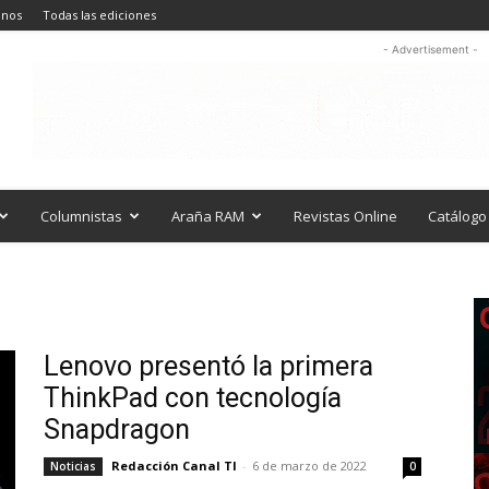
anos
Todas las ediciones
- Advertisement -
Columnistas
Araña RAM
Revistas Online
Catálogo 
Lenovo presentó la primera
ThinkPad con tecnología
Snapdragon
Redacción Canal TI
-
6 de marzo de 2022
Noticias
0