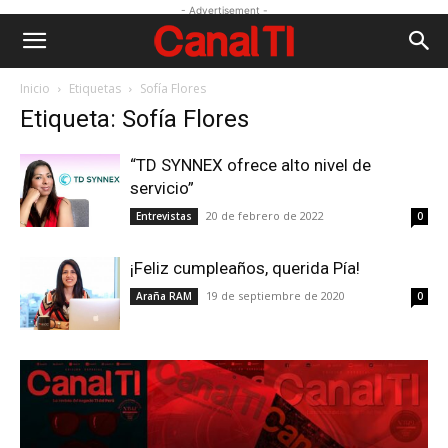
- Advertisement -
Inicio
Etiquetas
Sofía Flores
Etiqueta: Sofía Flores
“TD SYNNEX ofrece alto nivel de
servicio”
20 de febrero de 2022
Entrevistas
0
¡Feliz cumpleaños, querida Pía!
19 de septiembre de 2020
Araña RAM
0