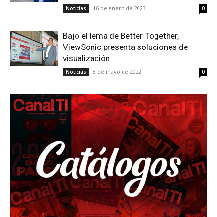
16 de enero de 2023
Noticias
0
Bajo el lema de Better Together,
ViewSonic presenta soluciones de
visualización
8 de mayo de 2022
Noticias
0