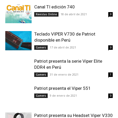
Canal TI edición 740
18 de abril de 2021
Revistas Online
0
Teclado VIPER V730 de Patriot
disponible en Perú
17 de abril de 2021
Gamers
0
Patriot presenta la serie Viper Elite
DDR4 en Perú
31 de enero de 2021
Gamers
1
Patriot presenta el Viper 551
9 de enero de 2021
Gamers
0
Patriot presenta su Headset Viper V330