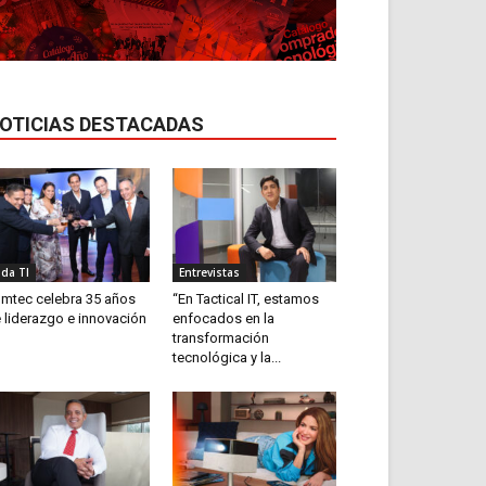
OTICIAS DESTACADAS
ida TI
Entrevistas
mtec celebra 35 años
“En Tactical IT, estamos
 liderazgo e innovación
enfocados en la
transformación
tecnológica y la...