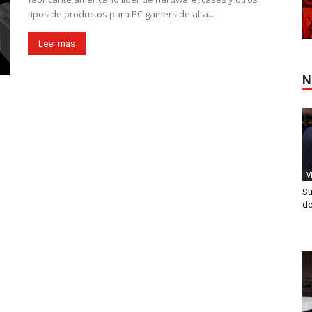
tipos de productos para PC gamers de alta...
Leer más
N
V
Su
de