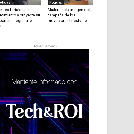
oticias
Noticias
mtec fortalece su
Shakira es la imagen de la
ecimiento y proyecta su
campaña de los
pansión regional en
proyectores Lifestudio...
...
- Advertisement -