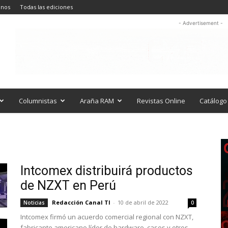
anos
Todas las ediciones
- Advertisement -
Columnistas
Araña RAM
Revistas Online
Catálogo 
Intcomex distribuirá productos
de NZXT en Perú
Redacción Canal TI
-
10 de abril de 2022
Noticias
0
Intcomex firmó un acuerdo comercial regional con NZXT,
fabricante americano líder de hardware, cases y otros