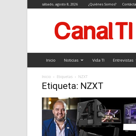
sábado, agosto 8, 2026
¿Quiénes Somos?
Contáct
Canal
TI
Inicio
Noticias
Vida TI
Entrevistas
Inicio
Etiquetas
NZXT
Etiqueta: NZXT