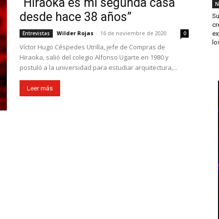
“Hiraoka es mi segunda casa
N
desde hace 38 años”
Su
cr
Wilder Rojas
-
16 de noviembre de 2020
ex
Entrevistas
0
los
Víctor Hugo Céspedes Utrilla, jefe de Compras de
Hiraoka, salió del colegio Alfonso Ugarte en 1980 y
postuló a la universidad para estudiar arquitectura,...
Leer más