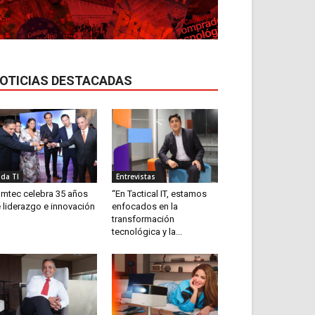
OTICIAS DESTACADAS
ida TI
Entrevistas
mtec celebra 35 años
“En Tactical IT, estamos
 liderazgo e innovación
enfocados en la
transformación
tecnológica y la...