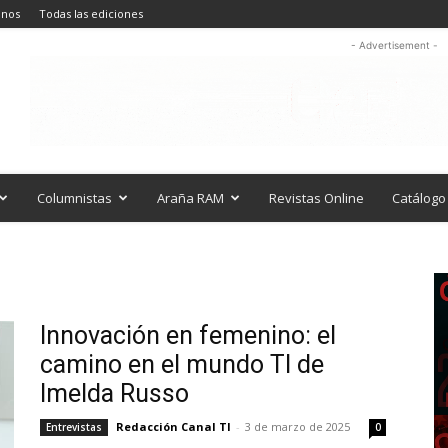
anos
Todas las ediciones
- Advertisement -
Columnistas
Araña RAM
Revistas Online
Catálogo 
Innovación en femenino: el
camino en el mundo TI de
Imelda Russo
Redacción Canal TI
-
3 de marzo de 2025
Entrevistas
0