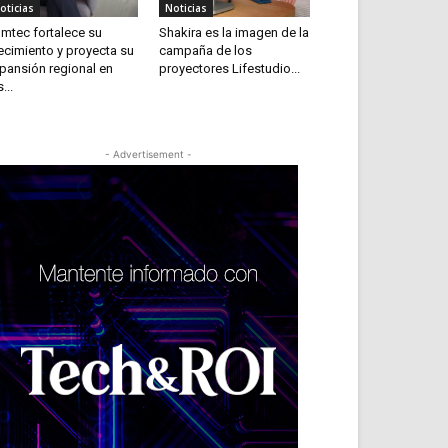
oticias
Noticias
mtec fortalece su
Shakira es la imagen de la
ecimiento y proyecta su
campaña de los
pansión regional en
proyectores Lifestudio...
...
- Advertisement -