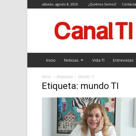
sábado, agosto 8, 2026
¿Quiénes Somos?
Contáct
Canal
TI
Inicio
Noticias
Vida TI
Entrevistas
Inicio
Etiquetas
Mundo TI
Etiqueta: mundo TI