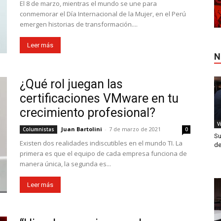
El 8 de marzo, mientras el mundo se une para
conmemorar el Día Internacional de la Mujer, en el Perú
emergen historias de transformación....
Leer más
N
¿Qué rol juegan las
certificaciones VMware en tu
crecimiento profesional?
V
Juan Bartolini
-
7 de marzo de 2021
Columnistas
0
Su
Existen dos realidades indiscutibles en el mundo TI. La
de
primera es que el equipo de cada empresa funciona de
manera única, la segunda es...
Leer más