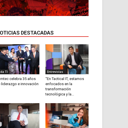
OTICIAS DESTACADAS
ida TI
Entrevistas
mtec celebra 35 años
“En Tactical IT, estamos
 liderazgo e innovación
enfocados en la
transformación
tecnológica y la...