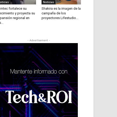
oticias
Noticias
mtec fortalece su
Shakira es la imagen de la
ecimiento y proyecta su
campaña de los
pansión regional en
proyectores Lifestudio...
...
- Advertisement -