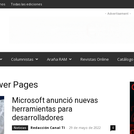
nos
Todas las ediciones
- Advertisement -
Columnistas
Araña RAM
Revistas Online
Catálogo 
ower Pages
Microsoft anunció nuevas
herramientas para
desarrolladores
Redacción Canal TI
-
29 de mayo de 2022
Noticias
0