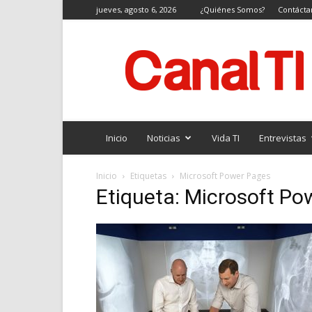
jueves, agosto 6, 2026
¿Quiénes Somos?
Contácta
Canal
TI
Inicio
Noticias
Vida TI
Entrevistas
Inicio
Etiquetas
Microsoft Power Pages
Etiqueta: Microsoft P