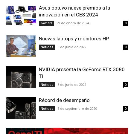
Asus obtuvo nueve premios a la
innovación en el CES 2024
29 de enero de 2024
Gamers
0
Nuevas laptops y monitores HP
5 de junio de 2022
Noticias
0
NVIDIA presenta la GeForce RTX 3080
Ti
6 de junio de 2021
Noticias
0
Récord de desempeño
5 de septiembre de 2020
Noticias
0