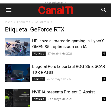
- Advertisement -
Inicio
Etiquetas
GeForce RTX
Etiqueta: GeForce RTX
HP lanza al mercado gaming la HyperX
OMEN 35L optimizada con IA
27 de abril de 2026
Noticias
0
Llegó al Perú la portátil ROG Strix SCAR
18 de Asus
26 de mayo de 2025
Gamers
0
NVIDIA presenta Project G-Assist
5 de mayo de 2025
Noticias
0