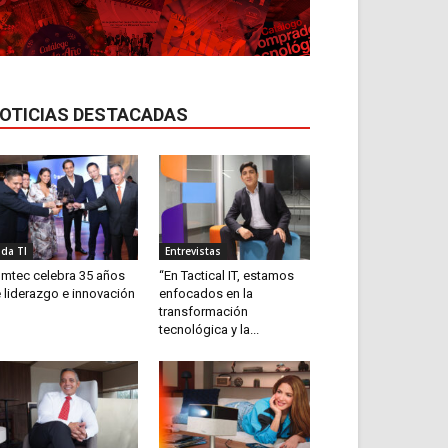
OTICIAS DESTACADAS
ida TI
Entrevistas
mtec celebra 35 años
“En Tactical IT, estamos
 liderazgo e innovación
enfocados en la
transformación
tecnológica y la...