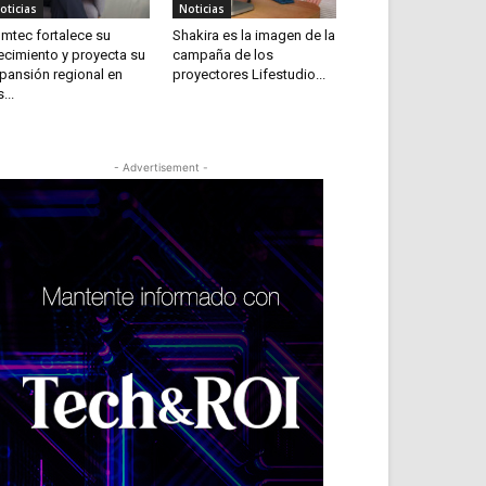
oticias
Noticias
mtec fortalece su
Shakira es la imagen de la
ecimiento y proyecta su
campaña de los
pansión regional en
proyectores Lifestudio...
...
- Advertisement -