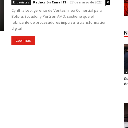
Redacción Canal TI
-
27 de marzo de 2022
Entrevistas
0
Cynthia Leo, gerente de Ventas línea Comercial para
Bolivia, Ecuador y Perú en AMD, sostiene que el
fabricante de procesadores impulsa la transformación
digital...
N
Leer más
V
Su
de