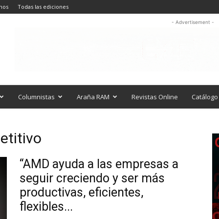
nos
Todas las ediciones
- Advertisement -
Columnistas
Araña RAM
Revistas Online
Catálogo 
etitivo
“AMD ayuda a las empresas a
seguir creciendo y ser más
productivas, eficientes,
flexibles...