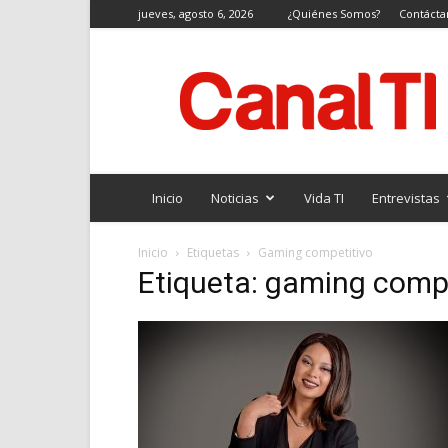
jueves, agosto 6, 2026
¿Quiénes Somos?
Contácta
Canal
TI
Inicio
Noticias
Vida TI
Entrevistas
Inicio
Etiquetas
Gaming competitivo
Etiqueta: gaming comp