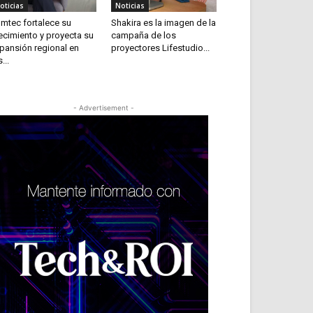
oticias
Noticias
mtec fortalece su
Shakira es la imagen de la
ecimiento y proyecta su
campaña de los
pansión regional en
proyectores Lifestudio...
...
- Advertisement -