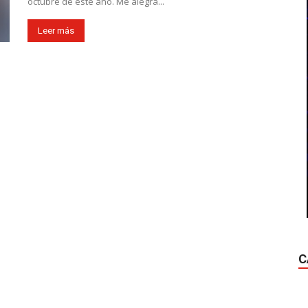
octubre de este año. Me alegra...
Leer más
C