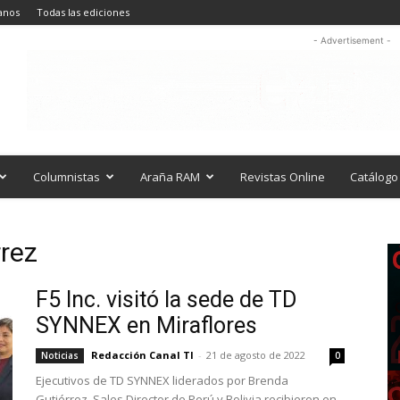
anos
Todas las ediciones
- Advertisement -
Columnistas
Araña RAM
Revistas Online
Catálogo 
rrez
F5 Inc. visitó la sede de TD
SYNNEX en Miraflores
Redacción Canal TI
-
21 de agosto de 2022
Noticias
0
Ejecutivos de TD SYNNEX liderados por Brenda
Gutiérrez, Sales Director de Perú y Bolivia recibieron en