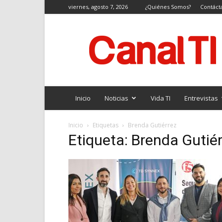
viernes, agosto 7, 2026
¿Quiénes Somos?
Contáct
Canal
TI
Inicio
Noticias
Vida TI
Entrevistas
Inicio
Etiquetas
Brenda Gutiérrez
Etiqueta: Brenda Gutié