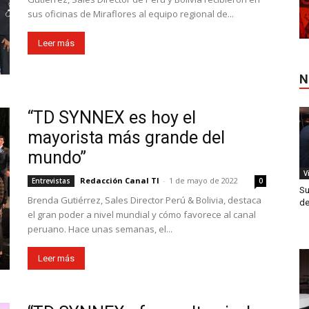
sus oficinas de Miraflores al equipo regional de...
Leer más
N
“TD SYNNEX es hoy el
mayorista más grande del
mundo”
V
Redacción Canal TI
-
1 de mayo de 2022
Entrevistas
0
Su
Brenda Gutiérrez, Sales Director Perú & Bolivia, destaca
de
el gran poder a nivel mundial y cómo favorece al canal
peruano. Hace unas semanas, el...
Leer más