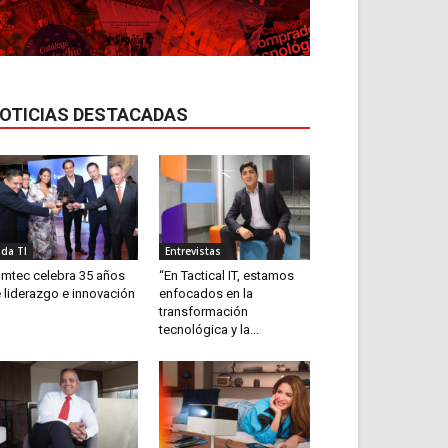
OTICIAS DESTACADAS
ida TI
Entrevistas
mtec celebra 35 años
“En Tactical IT, estamos
 liderazgo e innovación
enfocados en la
transformación
tecnológica y la...