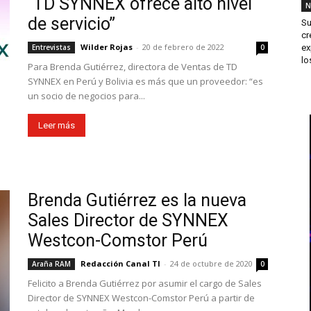
“TD SYNNEX ofrece alto nivel
N
de servicio”
Su
cr
Wilder Rojas
-
20 de febrero de 2022
ex
Entrevistas
0
los
Para Brenda Gutiérrez, directora de Ventas de TD
SYNNEX en Perú y Bolivia es más que un proveedor: “es
un socio de negocios para...
Leer más
Brenda Gutiérrez es la nueva
Sales Director de SYNNEX
Westcon-Comstor Perú
Redacción Canal TI
-
24 de octubre de 2020
Araña RAM
0
Felicito a Brenda Gutiérrez por asumir el cargo de Sales
Director de SYNNEX Westcon-Comstor Perú a partir de