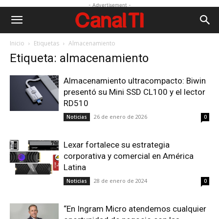
- Advertisement -
Inicio
Etiquetas
Almacenamiento
Etiqueta: almacenamiento
Almacenamiento ultracompacto: Biwin
presentó su Mini SSD CL100 y el lector
RD510
26 de enero de 2026
Noticias
0
Lexar fortalece su estrategia
corporativa y comercial en América
Latina
28 de enero de 2024
Noticias
0
“En Ingram Micro atendemos cualquier