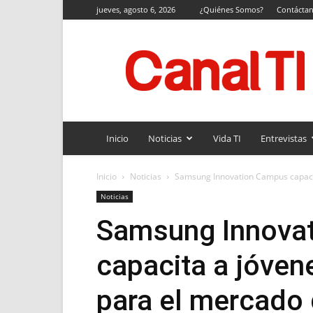
jueves, agosto 6, 2026
¿Quiénes Somos?
Contácta
Canal
TI
Inicio
Noticias
Vida TI
Entrevistas
Inicio
Noticias
Samsung Innovation Campus capacit
Noticias
Samsung Innova
capacita a jóven
para el mercado 