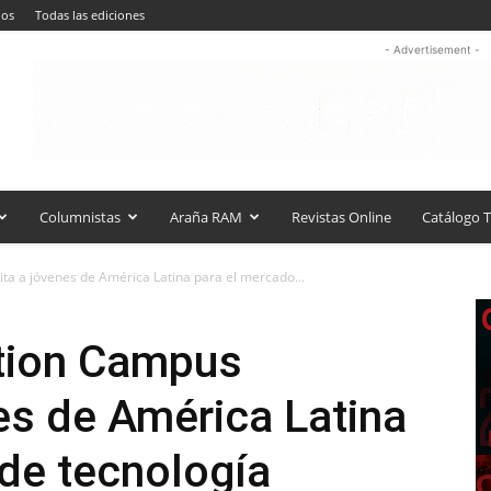
nos
Todas las ediciones
- Advertisement -
Columnistas
Araña RAM
Revistas Online
Catálogo T
a a jóvenes de América Latina para el mercado...
tion Campus
es de América Latina
de tecnología