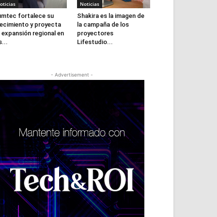
oticias
Noticias
mtec fortalece su
Shakira es la imagen de
ecimiento y proyecta
la campaña de los
 expansión regional en
proyectores
s...
Lifestudio...
- Advertisement -