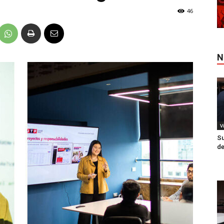
46
N
V
Su
de