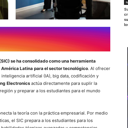
N
Su
cr
su
lo
SIC) se ha consolidado como una herramienta
e América Latina
para el sector tecnológico
. Al ofrecer
nteligencia artificial (IA), big data, codificación y
ung
Electronics
actúa directamente para suplir la
región y preparar a los estudiantes para el mundo
onecta la teoría con la práctica empresarial. Por medio
icas, el SIC prepara a los estudiantes para los
o habilidades técnicas avanzadas y competencias