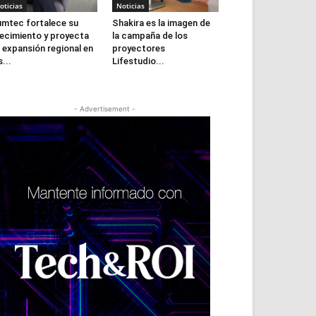
oticias
Noticias
mtec fortalece su
Shakira es la imagen de
ecimiento y proyecta
la campaña de los
 expansión regional en
proyectores
s...
Lifestudio...
- Advertisement -