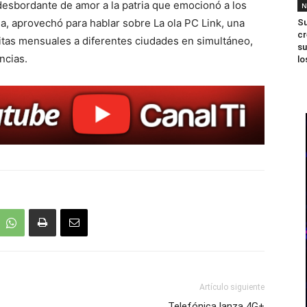
o desbordante de amor a la patria que emocionó a los
N
a, aprovechó para hablar sobre La ola PC Link, una
Su
cr
isitas mensuales a diferentes ciudades en simultáneo,
su
ncias.
lo
Artículo siguiente
Telefónica lanza 4G+