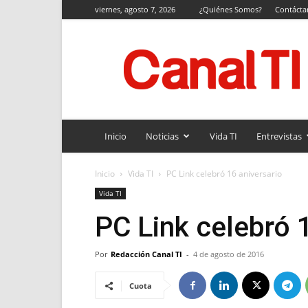
viernes, agosto 7, 2026
¿Quiénes Somos?
Contácta
Canal
TI
Inicio
Noticias
Vida TI
Entrevistas
Inicio
Vida TI
PC Link celebró 16 aniversario
Vida TI
PC Link celebró 
Por
Redacción Canal TI
-
4 de agosto de 2016
Cuota