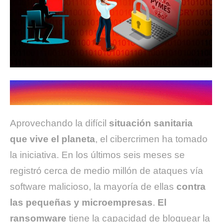
Aprovechando la difícil
situación sanitaria
que vive el planeta
, el cibercrimen ha tomado
la iniciativa. En los últimos seis meses se
registró cerca de medio millón de ataques vía
software malicioso, la mayoría de ellas
contra
las pequeñas y microempresas
.
El
ransomware
tiene la capacidad de bloquear la